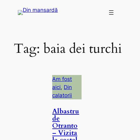
Skip
to
content
Tag:
baia dei turchi
Am fost
aici
, 
Din
calatorii
Albastru
de
Otranto
– Vizita