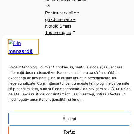
Pentru servicii de
găzduire web –
Nordic Smart
Technologies
Folosim tehnologii, cum ar fi cookie-uri, pentru a stoca și/sau accesa
informații despre dispozitive. Facem acest lucru ca să îmbunătățim
experiența de navigare și ca să afișăm anunțuri personalizate sau
nepersonalizate. Consimțământul pentru aceste tehnologii ne va permite
LinkedIn
Goodreads
Pinterest
Instagram
Facebook
Behance
să procesăm date, cum ar fi comportamentul de navigare sau ID-uri unice
pe site. Dacă nu îți dai consimțământul sau îl retragi, poți să afectezi în
mod negativ anumite funcționalități și funcții.
Politica de confidențialitate și cookies
|
Conduită
|
Hai să vorbim!
Accept
©
Ivona Mariș | Made with 🖤 by
Ivona
| Hosted with
Refuz