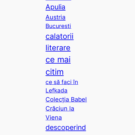
Apulia
Austria
Bucuresti
calatorii
literare
ce mai
citim
ce să faci în
Lefkada
Colecția Babel
Crăciun la
Viena
descoperind