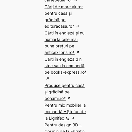
Cărți de mare ajutor
pentru casă și
grădină pe
edituracasa.ro*
Cărți în engleză și nu
numai la cele mai
bune prețuri pe
anticexlibris.ro*
Cărți în engleză din
stoc sau la comandă
pe books-express.ro*
Produse pentru casă
și grădină pe
bonami.ro*
Pentru mic mobilier la
comandă – Ștefan de
la Lignifex 📞
Pentru design 3D –
Cosmin de la Ebriatic