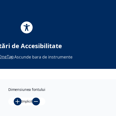
Skip
to
content
Tag:
lectii de istorie
tări de Accesibilitate
OneTap
Ascunde bara de instrumente
Am fost
aici
, 
Din
calatorii
Dimensiunea fontului
Pe
urmele
Implicit
cruciațil
or la