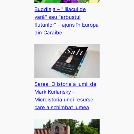
Buddleja – "liliacul de
vară" sau "arbustul
fluturilor" – ajuns în Europa
din Caraibe
Sarea. O istorie a lumii de
Mark Kurlansky –
Microistoria unei resurse
care a schimbat lumea