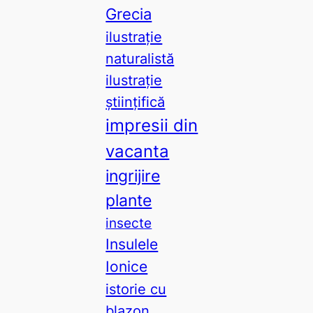
Grecia
ilustrație
naturalistă
ilustrație
științifică
impresii din
vacanta
ingrijire
plante
insecte
Insulele
Ionice
istorie cu
blazon