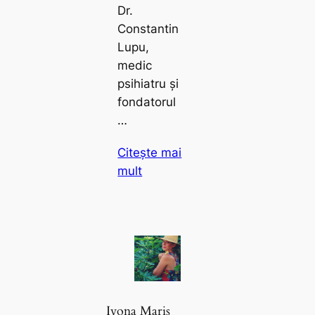
Dr.
Constantin
Lupu,
medic
psihiatru și
fondatorul
…
Citește mai
mult
Ivona Mariș