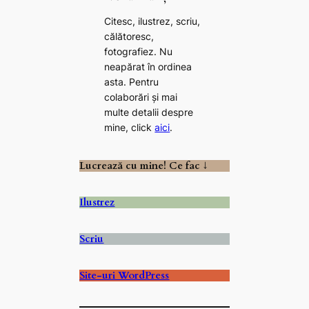
Citesc, ilustrez, scriu,
călătoresc,
fotografiez. Nu
neapărat în ordinea
asta. Pentru
colaborări și mai
multe detalii despre
mine, click
aici
.
Lucrează cu mine! Ce fac ↓
Ilustrez
Scriu
Site-uri WordPress