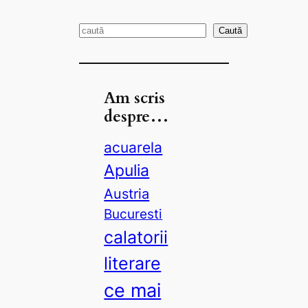
S
Caută
e
a
r
Am scris
c
despre…
h
acuarela
Apulia
Austria
Bucuresti
calatorii
literare
ce mai