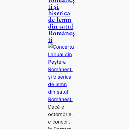
Româneș
ti și
biserica
de lemn
din satul
Româneș
ti
Dacă e
octombrie,
e concert