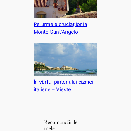
Pe urmele cruciaților la
Monte Sant'Angelo
În vârful pintenului cizmei
italiene – Vieste
Recomandările
mele