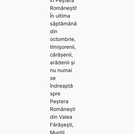
în Peștera
Românești!
În ultima
săptămână
din
octombrie,
timișorenii,
cărășenii,
arădenii și
nu numai
se
îndreaptă
spre
Peștera
Românești
din Valea
Fărășești,
Munții