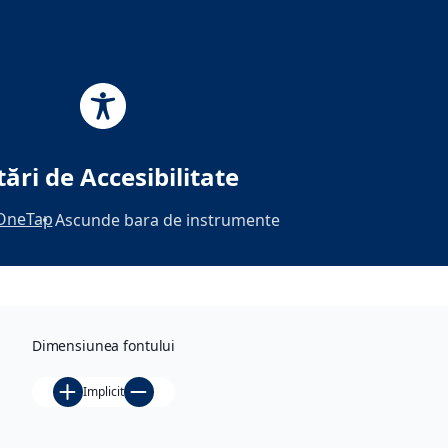
Skip
to
content
Tag:
Co-Lecția de
tări de Accesibilitate
Știință
OneTap
Ascunde bara de instrumente
Din
biblioteca
Dimensiunea fontului
Înțelepci
unea
Implicit
lupilor –
Iubește-