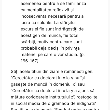
asemenea pentru a se familiariza
cu mentalitatea reflexivă și
incosecventă necesară pentru a
lucra cu solurile. La sfârșitul
excursiei fie sunt îndrăgostiți de
acest gen de muncă, fie total
scârbiți, motiv pentru care sunt
probabil deja deciși în privința
materiei pe care o vor studia. (p.
166-167)
Știți acele titluri din ziarele românești gen:
“Cercetător cu doctorat în x la y nu își
găsește de muncă în domeniul x” sau
“Cercetător cu doctorat în x la y a ajuns să
măture coridoarele institutului z”, rostogolite
în social media de o grămadă de indignați?
Sau titlurile de genul: “Fonduri reduse pentru