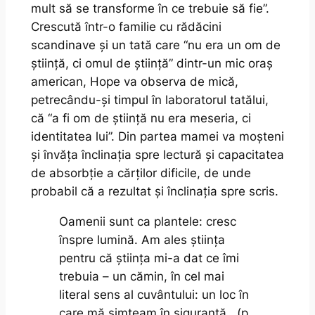
mult să se transforme în ce trebuie să fie”.
Crescută într-o familie cu rădăcini
scandinave și un tată care “nu era un om de
știință, ci omul de știință” dintr-un mic oraș
american, Hope va observa de mică,
petrecându-și timpul în laboratorul tatălui,
că “a fi om de știință nu era meseria, ci
identitatea lui”. Din partea mamei va moșteni
și învăța înclinația spre lectură și capacitatea
de absorbție a cărților dificile, de unde
probabil că a rezultat și înclinația spre scris.
Oamenii sunt ca plantele: cresc
înspre lumină. Am ales știința
pentru că știința mi-a dat ce îmi
trebuia – un cămin, în cel mai
literal sens al cuvântului: un loc în
care mă simțeam în siguranță. (p.