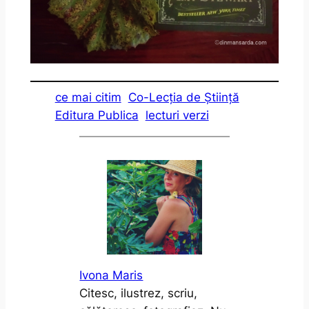
ce mai citim
Co-Lecția de Știință
Editura Publica
lecturi verzi
Ivona Maris
Citesc, ilustrez, scriu,