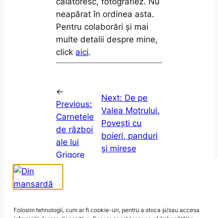
călătoresc, fotografiez. Nu
neapărat în ordinea asta.
Pentru colaborări și mai
multe detalii despre mine,
click
aici
.
←
Next:
De pe
Previous:
Valea Motrului.
Carnetele
Povești cu
de război
boieri, panduri
ale lui
și mirese
Grigore
codane
→
Romalo
Folosim tehnologii, cum ar fi cookie-uri, pentru a stoca și/sau accesa