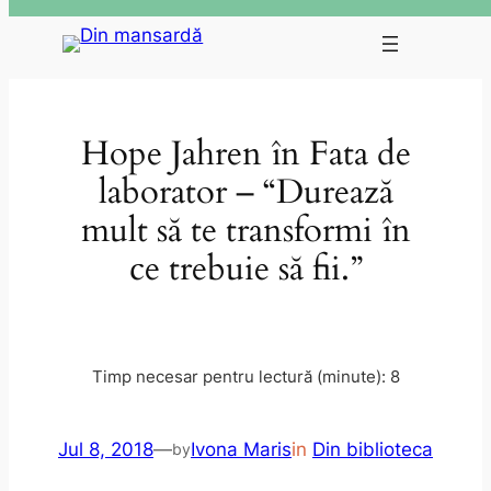
Skip
to
content
Hope Jahren în Fata de
laborator – “Durează
mult să te transformi în
ce trebuie să fii.”
Jul 8, 2018
—
Ivona Maris
in
Din biblioteca
by