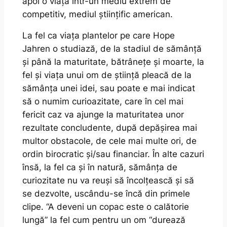
apoi o viață într-un mediu extrem de
competitiv, mediul științific american.
La fel ca viața plantelor pe care Hope
Jahren o studiază, de la stadiul de sămânță
și până la maturitate, bătrânețe și moarte, la
fel și viața unui om de știință pleacă de la
sămânța unei idei, sau poate e mai indicat
să o numim curioazitate, care în cel mai
fericit caz va ajunge la maturitatea unor
rezultate concludente, după depășirea mai
multor obstacole, de cele mai multe ori, de
ordin birocratic și/sau financiar. În alte cazuri
însă, la fel ca și în natură, sămânța de
curiozitate nu va reuși să încolțească și să
se dezvolte, uscându-se încă din primele
clipe. “A deveni un copac este o calătorie
lungă” la fel cum pentru un om “durează