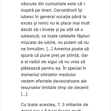
născute din curiozitate este că-i
inspiră pe tineri. Cercetătorii își
iubesc în general vocația până la
exces și nimic nu le place mai mult
decât să-i învețe și pe alții să o
iubească; ca toate celelalte făpturi
mișcate de iubire, nu putem să nu
ne înmulțim. […] America poate să
spună că pune preț pe știință, dar
e al naibii de sigur că nu vrea să
plătească pentru ea. În special în
domeniul stiințelor mediului
vedem efectele devastatoare ale
resurselor limitate timp de decenii
[…].
Cu toate acestea, 7, 3 miliarde de
dolari par a fi bani foarte mulți.