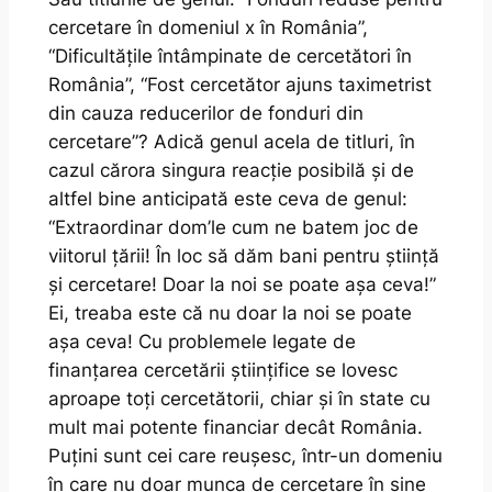
cercetare în domeniul x în România”,
“Dificultățile întâmpinate de cercetători în
România”, “Fost cercetător ajuns taximetrist
din cauza reducerilor de fonduri din
cercetare”? Adică genul acela de titluri, în
cazul cărora singura reacție posibilă și de
altfel bine anticipată este ceva de genul:
“Extraordinar dom’le cum ne batem joc de
viitorul țării! În loc să dăm bani pentru știință
și cercetare! Doar la noi se poate așa ceva!”
Ei, treaba este că nu doar la noi se poate
așa ceva! Cu problemele legate de
finanțarea cercetării științifice se lovesc
aproape toți cercetătorii, chiar și în state cu
mult mai potente financiar decât România.
Puțini sunt cei care reușesc, într-un domeniu
în care nu doar munca de cercetare în sine