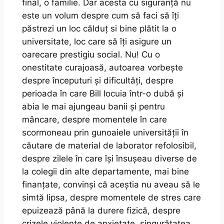
final, o familie. Dar acesta cu siguranță nu
este un volum despre cum să faci să îți
păstrezi un loc călduț si bine plătit la o
universitate, loc care să îți asigure un
oarecare prestigiu social. Nu!
Cu o
onestitate curajoasă, autoarea vorbește
despre începuturi și dificultăți, despre
perioada în care Bill locuia într-o dubă și
abia le mai ajungeau banii și pentru
mâncare, despre momentele în care
scormoneau prin gunoaiele universității în
căutare de material de laborator refolosibil,
despre zilele în care își însușeau diverse de
la colegii din alte departamente, mai bine
finanțate, convinși că aceștia nu aveau să le
simtă lipsa, despre momentele de stres care
epuizează până la durere fizică, despre
crizele violente de anxietate, singurătatea