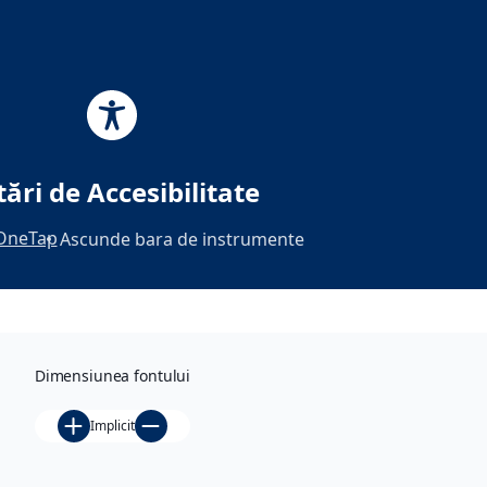
Skip
to
content
Tag:
Jeep Safari
tări de Accesibilitate
OneTap
Ascunde bara de instrumente
Am fost
aici
, 
Din
calatorii
Dimensiunea fontului
Din
vârful
Implicit
Insulei
de