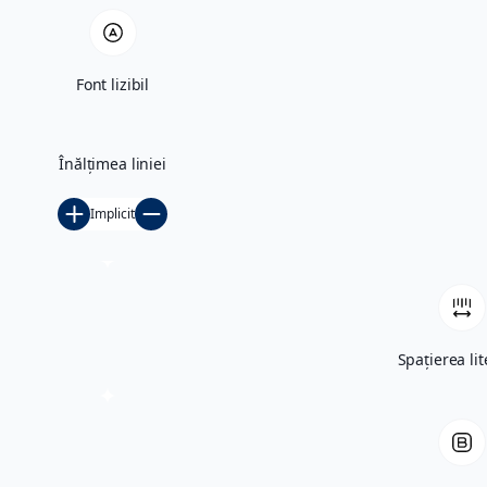
de Toma
Enache.
Gânduri
Font lizibil
adunate
Înălțimea liniei
Implicit
Spațierea lit