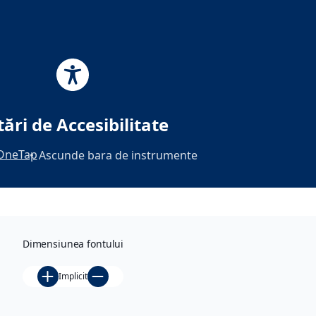
Skip
to
content
Tag:
experimentul
tări de Accesibilitate
Pitești
OneTap
Ascunde bara de instrumente
Din
mansarda
Dimensiunea fontului
ÎNTRE
CHIN ȘI
Implicit
AMIN –
un film