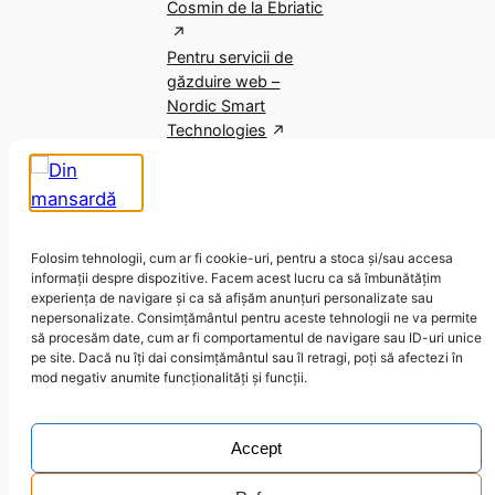
Cosmin de la Ebriatic
Pentru servicii de
găzduire web –
Nordic Smart
Technologies
Folosim tehnologii, cum ar fi cookie-uri, pentru a stoca și/sau accesa
informații despre dispozitive. Facem acest lucru ca să îmbunătățim
experiența de navigare și ca să afișăm anunțuri personalizate sau
nepersonalizate. Consimțământul pentru aceste tehnologii ne va permite
LinkedIn
Goodreads
Pinterest
Instagram
Facebook
Behance
să procesăm date, cum ar fi comportamentul de navigare sau ID-uri unice
pe site. Dacă nu îți dai consimțământul sau îl retragi, poți să afectezi în
mod negativ anumite funcționalități și funcții.
Politica de confidențialitate și cookies
|
Conduită
|
Hai să vorbim!
Accept
©
Ivona Mariș | Made with 🖤 by
Ivona
| Hosted with