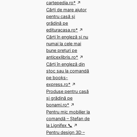
cartepedia.ro*
Cărți de mare ajutor
pentru casă și
grădină pe
edituracasa.ro*
Cărți în engleză și nu
numai la cele mai
bune prețuri pe
anticexlibris.ro*
Cărți în engleză din
stoc sau la comandă
pe books-
express.ro*
Produse pentru casă
și grădină pe
bonami.ro*
Pentru mic mobilier la
comandă – Ștefan de
la Lignifex 📞
Pentru design 3D –