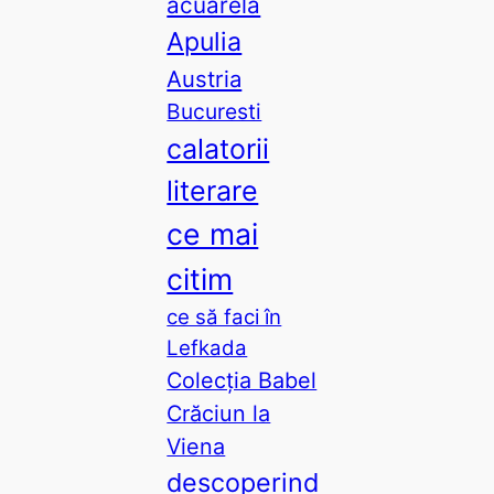
acuarela
Apulia
Austria
Bucuresti
calatorii
literare
ce mai
citim
ce să faci în
Lefkada
Colecția Babel
Crăciun la
Viena
descoperind