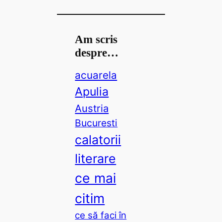
e
a
r
Am scris
c
despre…
h
acuarela
Apulia
Austria
Bucuresti
calatorii
literare
ce mai
citim
ce să faci în