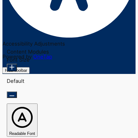
Accessibility Adjustments
Content Modules
Powered by
OneTap
Font Size
Hide Toolbar
Default
Readable Font