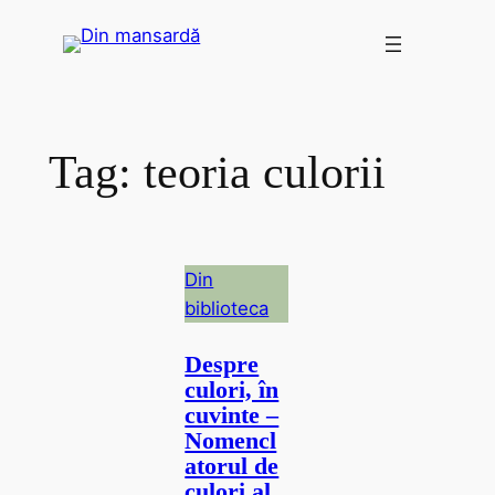
Skip
to
content
Tag:
teoria culorii
Din
biblioteca
Despre
culori, în
cuvinte –
Nomencl
atorul de
culori al