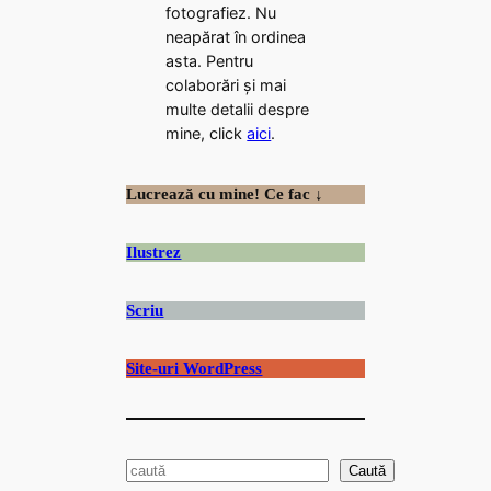
fotografiez. Nu
neapărat în ordinea
asta. Pentru
colaborări și mai
multe detalii despre
mine, click
aici
.
Lucrează cu mine! Ce fac ↓
Ilustrez
Scriu
Site-uri WordPress
S
Caută