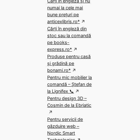
Cărți în engleză și nu
numai la cele mai
bune prețuri pe
anticexlibris.ro*
Cărți în engleză din
stoc sau la comandă
pe books-
express.ro*
Produse pentru casă
și grădină pe
bonami.ro*
Pentru mic mobilier la
comandă – Ștefan de
la Lignifex 📞
Pentru design 3D –
Cosmin de la Ebriatic
Pentru servicii de
găzduire web –
Nordic Smart
Technologies