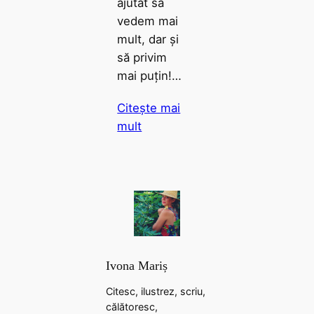
ajutat să
vedem mai
mult, dar și
să privim
mai puțin!…
Citește mai
mult
Ivona Mariș
Citesc, ilustrez, scriu,
călătoresc,