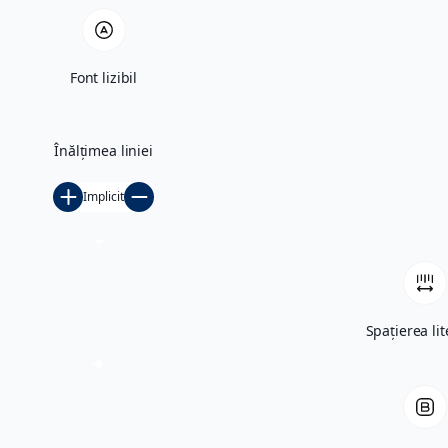
Panselut
a
Font lizibil
Înălțimea liniei
Implicit
Spațierea lit