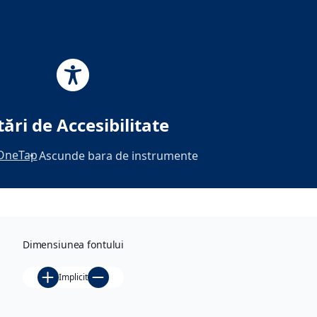
Skip
to
content
Tag:
ingrijire
tări de Accesibilitate
panselute
OneTap
Ascunde bara de instrumente
Din
gradina
, 
Dimensiunea fontului
Fise plante
, 
Plante
Implicit
bianuale