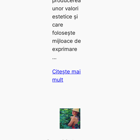
producerea
unor valori
estetice și
care
folosește
mijloace de
exprimare
…
Citește mai
mult