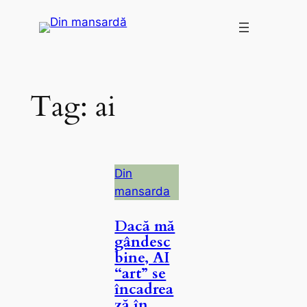
Skip
to
content
Tag:
ai
Din
mansarda
Dacă mă
gândesc
bine, AI
“art” se
încadrea
ză în