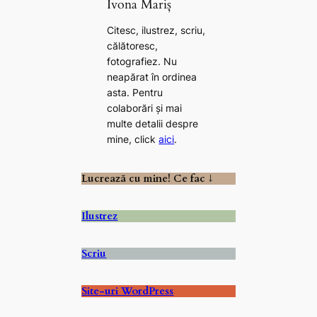
Ivona Mariș
Citesc, ilustrez, scriu,
călătoresc,
fotografiez. Nu
neapărat în ordinea
asta. Pentru
colaborări și mai
multe detalii despre
mine, click
aici
.
Lucrează cu mine! Ce fac ↓
Ilustrez
Scriu
Site-uri WordPress