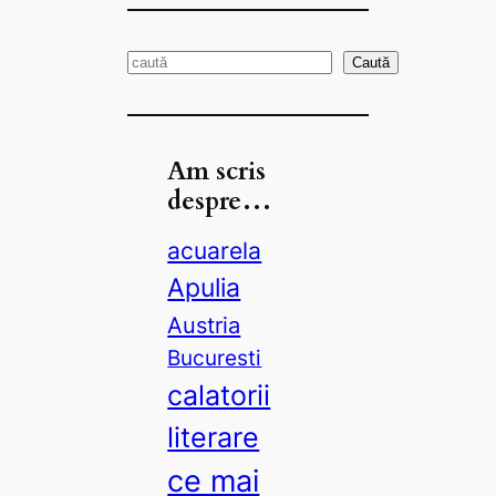
S
Caută
e
a
r
Am scris
c
despre…
h
acuarela
Apulia
Austria
Bucuresti
calatorii
literare
ce mai