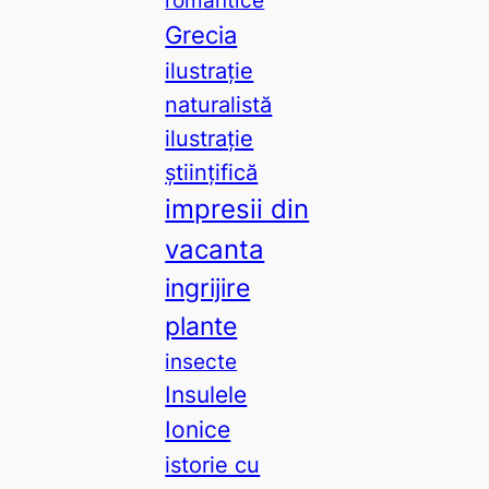
Grecia
ilustrație
naturalistă
ilustrație
științifică
impresii din
vacanta
ingrijire
plante
insecte
Insulele
Ionice
istorie cu