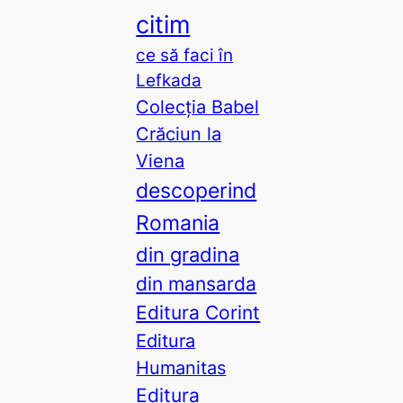
citim
ce să faci în
Lefkada
Colecția Babel
Crăciun la
Viena
descoperind
Romania
din gradina
din mansarda
Editura Corint
Editura
Humanitas
Editura