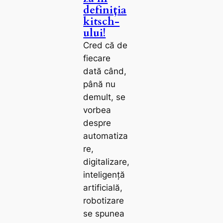
definiția
kitsch-
ului!
Cred că de
fiecare
dată când,
până nu
demult, se
vorbea
despre
automatiza
re,
digitalizare,
inteligență
artificială,
robotizare
se spunea