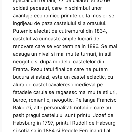
special din romani, 77 de calareti si 30 de
soldati pedestri, care in schimbul unor
avantaje economice primite de la mosier se
ingrijeau de paza castelului si a orasului.
Puternic afectat de cutremurul din 1834,
castelul va cunoaste ample lucrari de
renovare care se vor termina in 1896. Se mai
adauga un nivel si mai multe turnuri, in stil
neogotic si dupa modelul castelelor din
Franta. Rezultatul final de care ne putem
bucura si astazi, este un castel eclectic, cu
alura de castel cavaleresc medieval pe
fatadele caruia se regasesc mai multe stiluri,
baroc, romantic, neogotic. Pe langa Francisc
Rakoczi, alte personalitati notabile care au
pasit pragul castelului sunt printul Jozef de
Habsburg in 1797, printul Rudolf de Habsurg
si sotia sa in 1884 si Regele Ferdinand I al