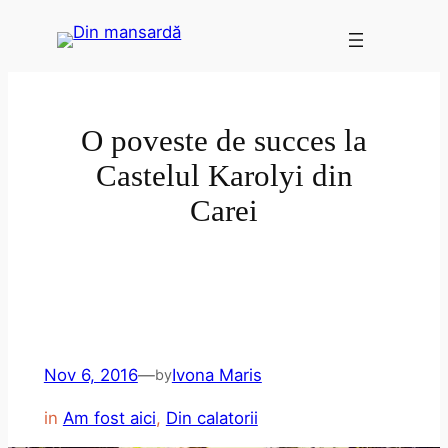
Skip
to
content
O poveste de succes la
Castelul Karolyi din
Carei
Nov 6, 2016
—
Ivona Maris
by
in
Am fost aici
, 
Din calatorii