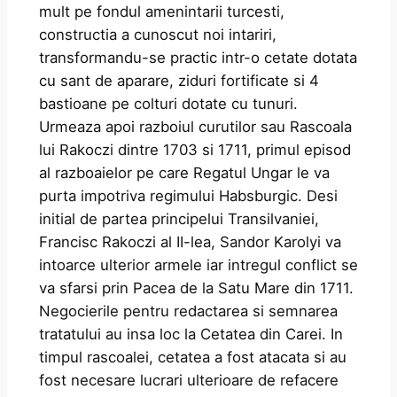
mult pe fondul amenintarii turcesti,
constructia a cunoscut noi intariri,
transformandu-se practic intr-o cetate dotata
cu sant de aparare, ziduri fortificate si 4
bastioane pe colturi dotate cu tunuri.
Urmeaza apoi razboiul curutilor sau Rascoala
lui Rakoczi dintre 1703 si 1711, primul episod
al razboaielor pe care Regatul Ungar le va
purta impotriva regimului Habsburgic. Desi
initial de partea principelui Transilvaniei,
Francisc Rakoczi al II-lea, Sandor Karolyi va
intoarce ulterior armele iar intregul conflict se
va sfarsi prin Pacea de la Satu Mare din 1711.
Negocierile pentru redactarea si semnarea
tratatului au insa loc la Cetatea din Carei. In
timpul rascoalei, cetatea a fost atacata si au
fost necesare lucrari ulterioare de refacere