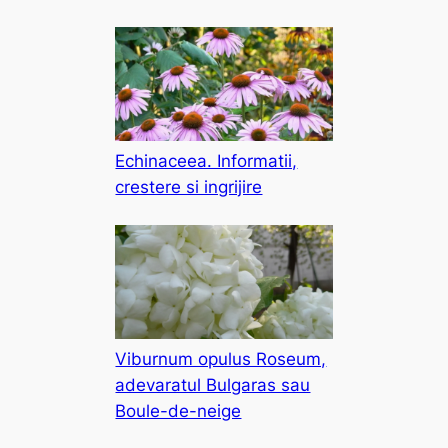
Echinaceea. Informatii,
crestere si ingrijire
Viburnum opulus Roseum,
adevaratul Bulgaras sau
Boule-de-neige