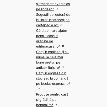
și transport avantajos
pe libris.ro*
Sugestii de lectură de
la librari prietenoși pe
cartepedia.ro*
Cărți de mare ajutor
pentru casă și
grădină pe
edituracasa.ro*
Cărți în engleză și nu
numai la cele mai
bune prețuri pe
anticexlibris.ro*
Cărți în engleză din
stoc sau la comandă
pe books-express.ro*
Produse pentru casă
și grădină pe
bonami.ro*