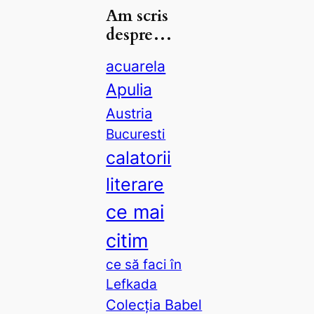
r
Am scris
c
despre…
h
acuarela
Apulia
Austria
Bucuresti
calatorii
literare
ce mai
citim
ce să faci în
Lefkada
Colecția Babel