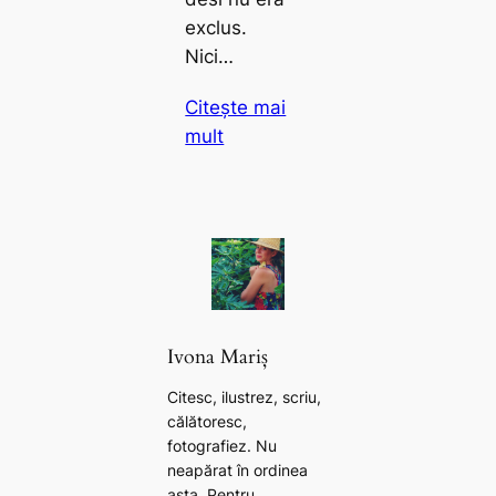
exclus.
Nici…
Citește mai
mult
Ivona Mariș
Citesc, ilustrez, scriu,
călătoresc,
fotografiez. Nu
neapărat în ordinea
asta. Pentru