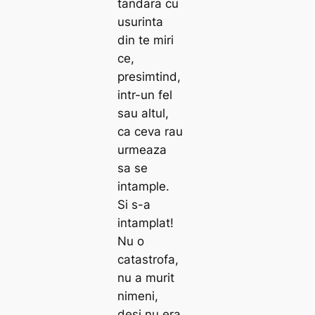
tandara cu
usurinta
din te miri
ce,
presimtind,
intr-un fel
sau altul,
ca ceva rau
urmeaza
sa se
intample.
Si s-a
intamplat!
Nu o
catastrofa,
nu a murit
nimeni,
desi nu era