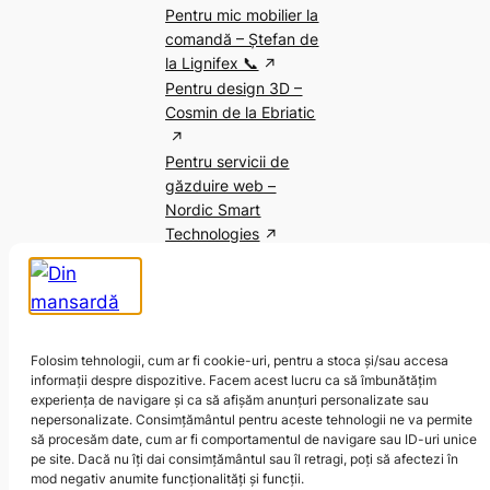
Pentru mic mobilier la
comandă – Ștefan de
la Lignifex 📞
Pentru design 3D –
Cosmin de la Ebriatic
Pentru servicii de
găzduire web –
Nordic Smart
Technologies
Folosim tehnologii, cum ar fi cookie-uri, pentru a stoca și/sau accesa
informații despre dispozitive. Facem acest lucru ca să îmbunătățim
experiența de navigare și ca să afișăm anunțuri personalizate sau
nepersonalizate. Consimțământul pentru aceste tehnologii ne va permite
LinkedIn
Goodreads
Pinterest
Instagram
Facebook
Behance
să procesăm date, cum ar fi comportamentul de navigare sau ID-uri unice
pe site. Dacă nu îți dai consimțământul sau îl retragi, poți să afectezi în
mod negativ anumite funcționalități și funcții.