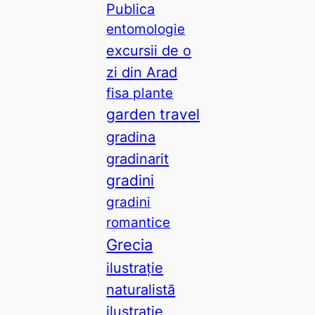
Publica
entomologie
excursii de o
zi din Arad
fisa plante
garden travel
gradina
gradinarit
gradini
gradini
romantice
Grecia
ilustrație
naturalistă
ilustrație