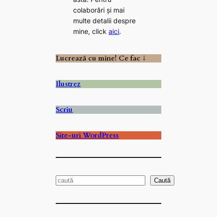
colaborări și mai
multe detalii despre
mine, click
aici
.
Lucrează cu mine! Ce fac ↓
Ilustrez
Scriu
Site-uri WordPress
S
Caută
e
a