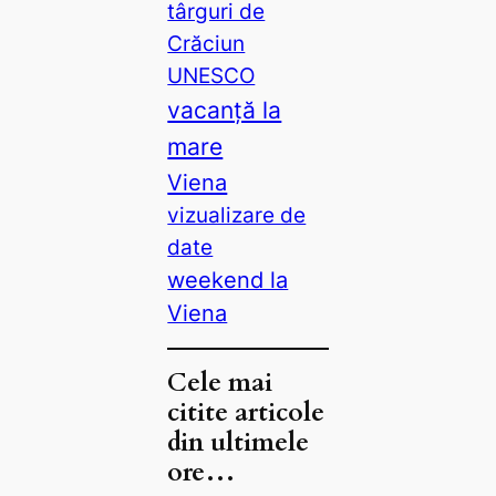
târguri de
Crăciun
UNESCO
vacanță la
mare
Viena
vizualizare de
date
weekend la
Viena
Cele mai
citite articole
din ultimele
ore…