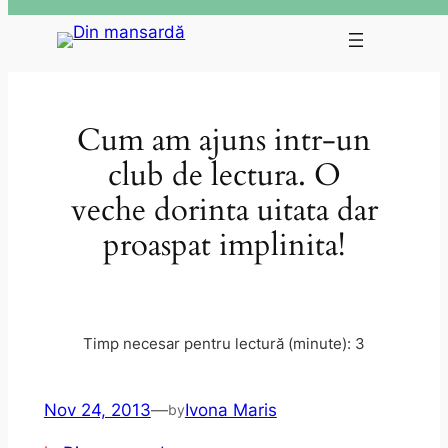
Skip
to
content
Cum am ajuns intr-un
club de lectura. O
veche dorinta uitata dar
proaspat implinita!
Nov 24, 2013
—
Ivona Maris
by