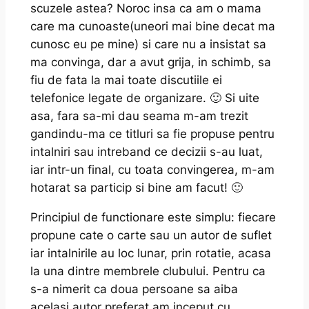
scuzele astea? Noroc insa ca am o mama
care ma cunoaste(uneori mai bine decat ma
cunosc eu pe mine) si care nu a insistat sa
ma convinga, dar a avut grija, in schimb, sa
fiu de fata la mai toate discutiile ei
telefonice legate de organizare. 🙂 Si uite
asa, fara sa-mi dau seama m-am trezit
gandindu-ma ce titluri sa fie propuse pentru
intalniri sau intreband ce decizii s-au luat,
iar intr-un final, cu toata convingerea, m-am
hotarat sa particip si bine am facut! 🙂
Principiul de functionare este simplu: fiecare
propune cate o carte sau un autor de suflet
iar intalnirile au loc lunar, prin rotatie, acasa
la una dintre membrele clubului. Pentru ca
s-a nimerit ca doua persoane sa aiba
acelasi autor preferat am inceput cu