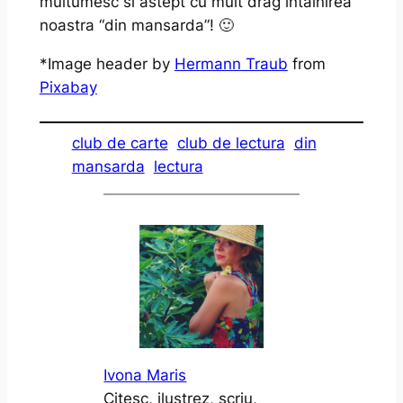
multumesc si astept cu mult drag intalnirea
noastra “din mansarda”! 🙂
*Image header by
Hermann Traub
from
Pixabay
club de carte
club de lectura
din
mansarda
lectura
Ivona Maris
Citesc, ilustrez, scriu,