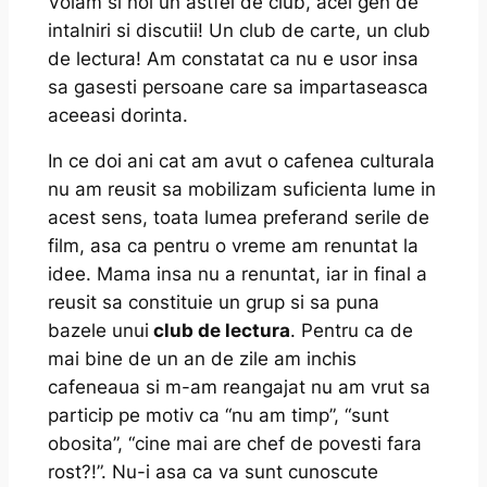
Voiam si noi un astfel de club, acel gen de
intalniri si discutii! Un club de carte, un club
de lectura! Am constatat ca nu e usor insa
sa gasesti persoane care sa impartaseasca
aceeasi dorinta.
In ce doi ani cat am avut o cafenea culturala
nu am reusit sa mobilizam suficienta lume in
acest sens, toata lumea preferand serile de
film, asa ca pentru o vreme am renuntat la
idee. Mama insa nu a renuntat, iar in final a
reusit sa constituie un grup si sa puna
bazele unui
club de lectura
. Pentru ca de
mai bine de un an de zile am inchis
cafeneaua si m-am reangajat nu am vrut sa
particip pe motiv ca “nu am timp”, “sunt
obosita”, “cine mai are chef de povesti fara
rost?!”. Nu-i asa ca va sunt cunoscute