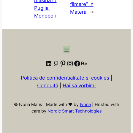
masina in
filmare” in
Puglia.
Matera
→
Monopoli
LinkedIn
Goodreads
Pinterest
Instagram
Facebook
Behance
Politica de confidențialitate și cookies
|
Conduită
|
Hai să vorbim!
©
Ivona Mariș | Made with 🖤 by
Ivona
| Hosted with
care by
Nordic Smart Technologies