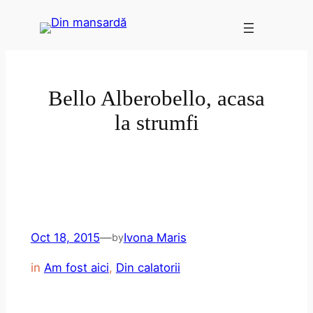
Skip
to
content
Bello Alberobello, acasa
la strumfi
Oct 18, 2015
—
Ivona Maris
by
in
Am fost aici
, 
Din calatorii