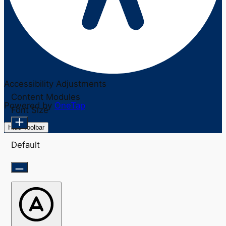
Accessibility Adjustments
Content Modules
Powered by
OneTap
Font Size
Hide Toolbar
Default